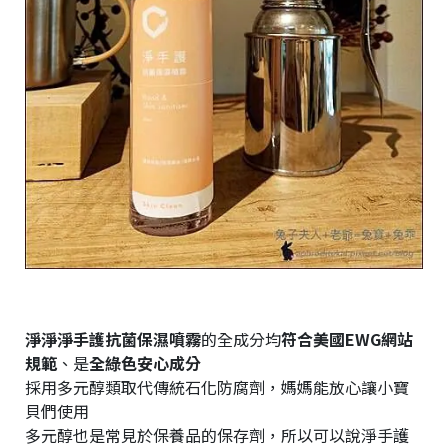
淨淨淨手護抗菌保濕噴霧
的全成分均
符合美國EWG網站
規範
、是
全綠色安心成分
採用多元醇類取代傳統石化防腐劑，媽媽能放心讓小寶
貝們使用
多元醇也是常見於保養品的保存劑，所以可以說淨手護