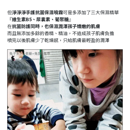
但
淨淨淨手護抗菌保濕噴霧
可是多添加了三大保濕精華
『
維生素B5、尿囊素、葡聚糖
』
在
抗菌防護同時，也保濕潤澤孩子嬌嫩的肌膚
而且無添加多餘的香精、精油，不造成孩子肌膚負擔
噴完以後肌膚少了乾燥感，只給肌膚最輕盈的潤澤