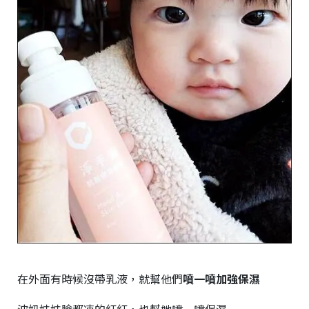
在外面有時候沒帶乳液，就幫他們
噴一噴加強保濕
波妞妹妹臉都凍的紅紅，也幫她噴一噴保濕