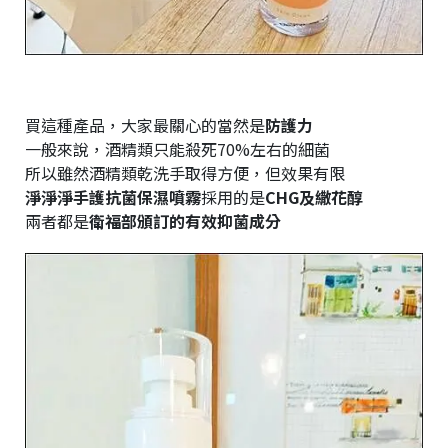
買這種產品，大家最關心的當然是
防護力
一般來說，酒精類只能殺死70%左右的細菌
所以雖然酒精類乾洗手取得方便，但效果有限
淨淨淨手護抗菌保濕噴霧
採用的是
CHG及繖花醇
兩者都是
衛福部頒訂的有效抑菌成分