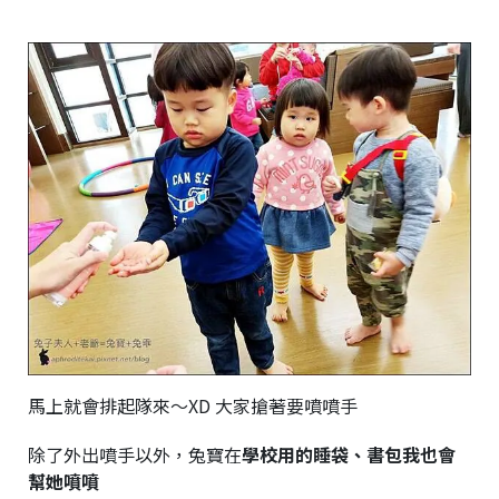
馬上就會排起隊來～XD 大家搶著要噴噴手
除了外出噴手以外，兔寶在
學校用的睡袋、書包我也會
幫她噴噴