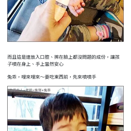
而且這是連放入口腔、擦在臉上都沒問題的成份，讓孩
子噴在身上、手上當然安心
兔乖，哩來哩來～要吃東西前，先來噴噴手