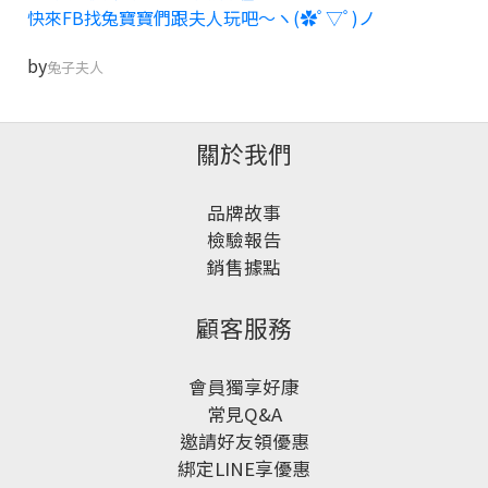
快來FB找兔寶寶們跟夫人玩吧～ヽ(✿ﾟ▽ﾟ)ノ
by
兔子夫人
關於我們
品牌故事
檢驗報告
銷售據點
顧客服務
會員獨享好康
常見Q&A
邀請好友領優惠
綁定LINE享優惠