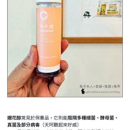
繖花醇
常見於保養品，它則能
阻隔多種細菌、酵母菌、
真菌及部分病毒
（天阿聽起來好威）