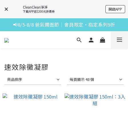
CleanClean淨淨
開啟APP
下載APP送$200元折價券
📢8/5-8/8 爸氣體面節｜會員限定・指定系列9折
速效除黴凝膠
商品排序
每頁顯示 48 個