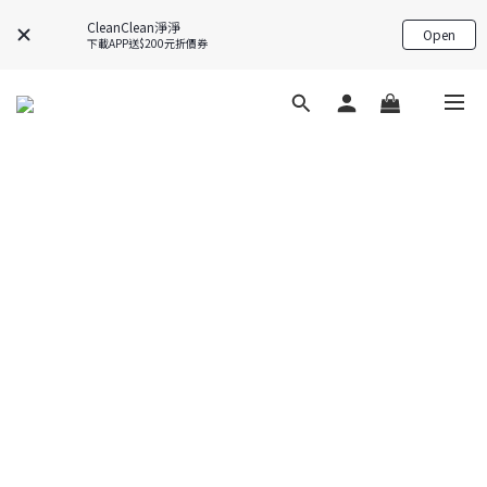
CleanClean淨淨
Open
下載APP送$200元折價券