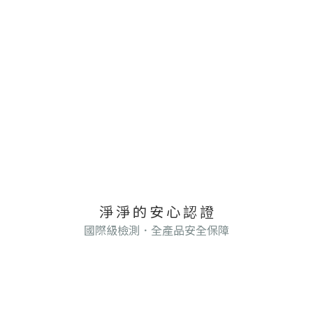
居家清潔 ⇀
身體護理 ⇀
臉部清潔 ⇀
口腔清潔 ⇀
淨 淨 的 安 心 認 證
國際級檢測．全產品安全保障