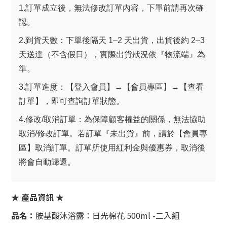
1.訂單成立後，無法修改訂單內容，下單前請再次確
認。
2.到貨天數：下單後隔天 1–2 天出貨，出貨後約 2–3
天送達（不含假日），實際出貨狀況依『物流端』為
準。
3.訂單進度：【登入會員】→【會員專區】→【查看
訂單】，即可查詢訂單狀態。
4.修改/取消訂單：為保障顧客權益的關係，無法協助
取消/修改訂單。若訂單『未出貨』前，請於【會員專
區】取消訂單。訂單所使用紅利金與優惠券，取消後
將會自動歸還。
★ 產品資訊 ★
品名：
胺基酸沐浴露：日光棉花 500ml -二入組