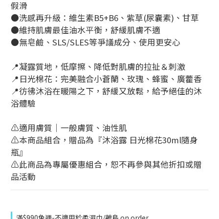
假滑
●洗感再升級：維生素B5+B6、紫草(尿囊素)、甘草
●維持肌膚最佳油水平衡，舒緩肌膚不適
●無皂鹼、SLS/SLES等爭議成分、使用更安心
📍凝露質地，低摩擦、降低對肌膚的拉扯＆刺激
📍日光棉花：完美融合小蒼蘭、玫瑰、蜂蜜、廣藿香
📍彷彿沐浴在暖陽之下，舒緩又放鬆，給予絕佳的沐
浴體驗
⚠️適用膚質｜一般膚質、油性肌
⚠️本商品組合，贈品為『沐浴露 日光棉花30ml隨身
瓶』
⚠️此商品為專屬優惠組合，恕不再參與其他折扣或贈
品活動
滿$990免運-不適用於柔濕巾/離島 on order