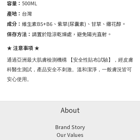
容量：
500ML
產地：
台灣
成分：
維生素B5+B6、紫草(尿囊素)、甘草、繖花醇。
保存方法：
請置於陰涼乾燥處，避免陽光直射。
★ 注意事項 ★
通過亞洲最大肌膚檢測機構 【安全性貼布試驗】，經皮膚
科醫生測試，產品安全不刺激。溫和潔淨，一般膚況皆可
安心使用。
About
Brand Story
Our Values