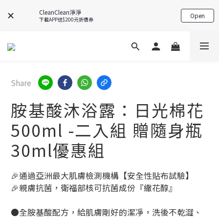
CleanClean淨淨
Open
下載APP送$200元折價券
Share
胺基酸沐浴露：日光棉花
500ml -二入組 贈隨身瓶
30ml優惠組
🎉通過亞洲最大肌膚檢測機構【安全性貼布試驗】
🎉親膚抗菌，衛福部核可抗菌成份『繖花醇』
●全胺基酸配方，給肌膚剛好的潔凈，洗後不乾澀、