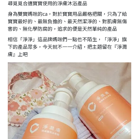
尋覓覓合適寶寶使用的淨膚沐浴產品
身為雙寶媽咪的ca，對於寶寶用品嚴格把關，只為了給
寶寶最好的、最無負擔的、最天然潔淨的、對肌膚無傷
害的、無化學防腐的，追求的便是天然單純的產品
相信「淨淨」這品牌媽咪們一點也不陌生，「淨淨」旗
下的產品眾多，今天就不一一介紹，把主題留在『淨潤
膚』上吧