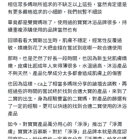
相信眾多媽咪所追求的不缺乏以上這些，當然肯定還是
有更多嚴格追求的小細節，我們就暫不細談
畢竟都是雙寶媽咪了，使用過的寶寶沐浴品牌很多，持
續重複添購使用的品牌當然也有
回頭看看大寶剛出生時，肌膚不穩定，經常性反覆過
敏，嬌嫩到花了大把金錢在嘗試到底哪一款合適使用
那時，也是茫然了好長一段時間，也因為新生兒肌膚嬌
嫩，皮膚比起成年人來得薄很多，水溫過高、沐浴產品
不夠天然、產品化學成分太多都會造成肌膚上的傷害
也因為這樣，ca上了相當多媽咪分享的論壇去請教，再
經過些許時間的嘗試終於找到合適大寶的產品，來到了
二寶的出生，身為經驗豐富的二寶媽，對產品的篩選有
了一定的經驗，更可以快速的找到合適二寶使用的沐浴
產品
如今，對寶寶產品萬分用心的「淨淨」推出了『淨潤
膚』寶寶沐浴慕斯，對於「淨淨」此品牌本就是高度認
同度的ca，說什麼也一定要來分享『淨潤膚』給各位媽