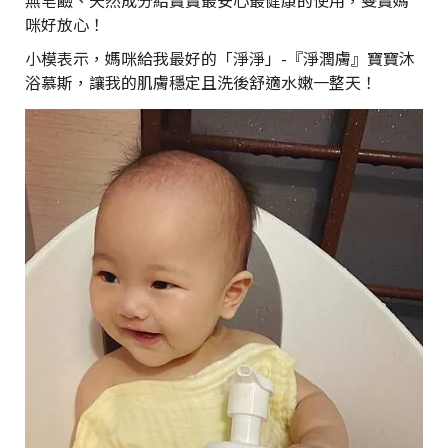
無皂鹼、天然成分給寶寶最安心最健康的使用，雙寶媽
咪好放心！
小模表示，媽咪給我最好的「淨淨」-『淨潤膚』寶寶沐
浴慕斯，讓我的肌膚穩定且洗後舒適水嫩一整天！