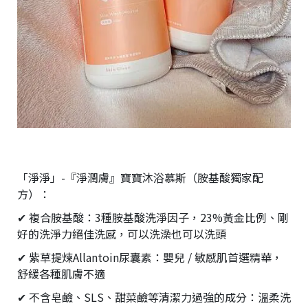
「淨淨」-『淨潤膚』寶寶沐浴慕斯（胺基酸獨家配
方）：
✔ 複合胺基酸：3種胺基酸洗淨因子，23%黃金比例、剛
好的洗淨力絕佳洗感，可以洗澡也可以洗頭
✔ 紫草提煉Allantoin尿囊素：嬰兒 / 敏感肌首選精華，
舒緩各種肌膚不適
✔ 不含皂鹼、SLS、甜菜鹼等清潔力過強的成分：溫柔洗