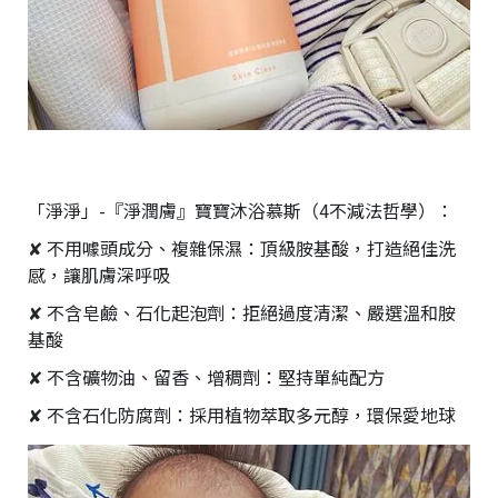
「淨淨」-『淨潤膚』寶寶沐浴慕斯（4不減法哲學）：
✘ 不用噱頭成分、複雜保濕：頂級胺基酸，打造絕佳洗
感，讓肌膚深呼吸
✘ 不含皂鹼、石化起泡劑：拒絕過度清潔、嚴選溫和胺
基酸
✘ 不含礦物油、留香、增稠劑：堅持單純配方
✘ 不含石化防腐劑：採用植物萃取多元醇，環保愛地球