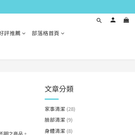
好評推薦
部落格首頁
文章分類
家事清潔
(28)
臉部清潔
(9)
身體清潔
(8)
源不明之商品。