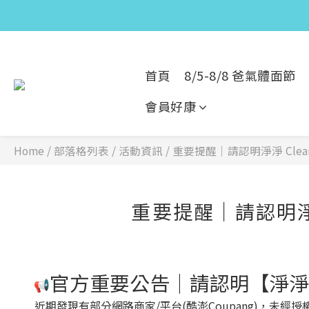
首頁
8/5-8/8 爸氣體面節
會員好康
Home
/
部落格列表
/
活動資訊
/
重要提醒｜請認明淨淨 Clean
重要提醒｜請認明淨淨
官方重要公告｜請認明【淨淨 C
近期發現有部分網路商家/平台(酷澎Coupang)，未經授