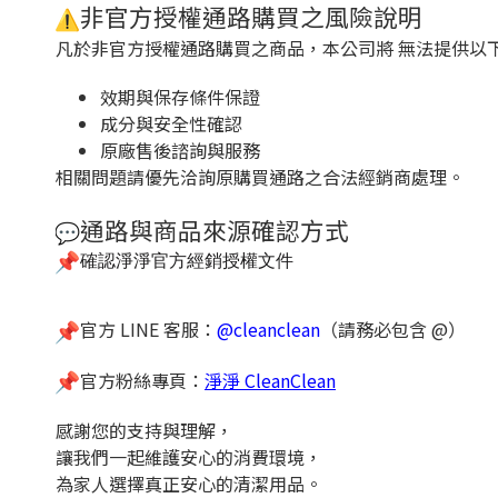
非官方授權通路購買之風險說明
凡於
非官方授權通路
購買之商品，本公司將
無法提供以
效期與保存條件保證
成分與安全性確認
原廠售後諮詢與服務
相關問題請優先洽詢原購買通路之合法經銷商處理。
通路與商品來源確認方式
確認淨淨官方經銷授權文件
官方 LINE 客服：
@cleanclean
（請務必包含 @）
官方粉絲專頁：
淨淨 CleanClean
感謝您的支持與理解，
讓我們一起維護安心的消費環境，
為家人選擇真正安心的清潔用品。