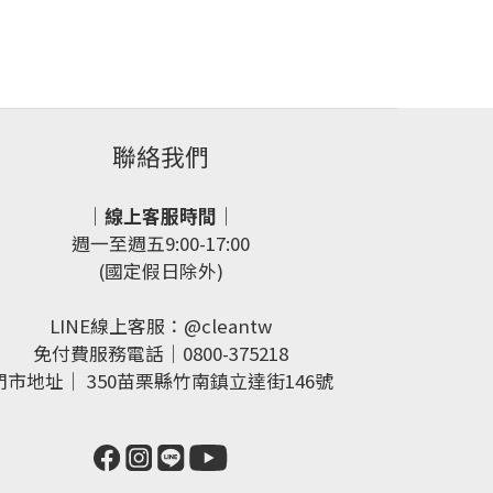
聯絡我們
｜線上客服時間｜
週一至週五9:00-17:00
(國定假日除外)
LINE線上客服：
@cleantw
免付費服務電話｜0800-375218
門市地址｜
350苗栗縣竹南鎮立達街146號