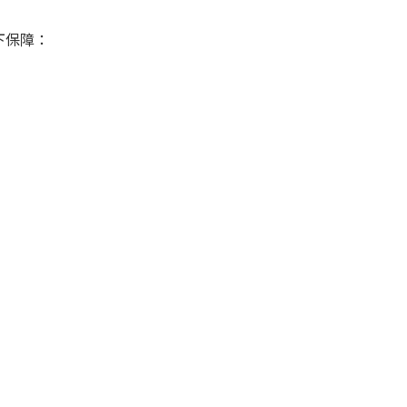
下保障
：