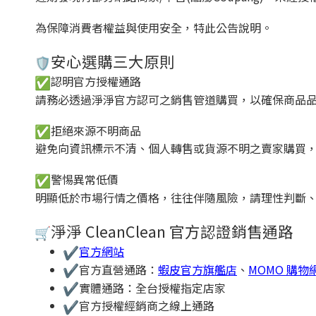
為保障消費者權益與使用安全，特此公告說明。
安心選購三大原則
認明官方授權通路
請務必透過淨淨官方認可之銷售管道購買，以確保商品
拒絕來源不明商品
避免向資訊標示不清、個人轉售或貨源不明之賣家購買
警惕異常低價
明顯低於市場行情之價格，往往伴隨風險，請理性判斷
淨淨 CleanClean 官方認證銷售通路
官方網站
官方直營通路：
蝦皮官方旗艦店
、
MOMO 購物
實體通路：全台授權指定店家
官方授權經銷商之線上通路