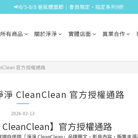
📢8/5-8/8 爸氣體面節｜會員限定・指定系列9折
所有商品
關於淨淨
實體店面
異業合作
Clean 官方授權通路
 CleanClean 官方授權通路
2026-02-13
leanClean】官方授權通路
權擅自使用「淨淨 CleanClean」品牌圖文、影音內容，販售來