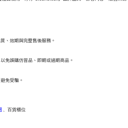
品質、效期與完整售後服務。
，以免誤購仿冒品、即期或過期商品。
、避免受騙。
網
、百貨櫃位