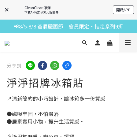
CleanClean淨淨
開啟APP
下載APP送$200元折價券
📢8/5-8/8 爸氣體面節｜會員限定・指定系列9折
分享到
淨淨招牌冰箱貼
📍清新簡約的小巧設計，讓冰箱多一份質感
●磁吸牢固，不怕滑落
●居家實用小物，提升生活質感。
⚠️適用於廚房、辦公桌、鐵櫃