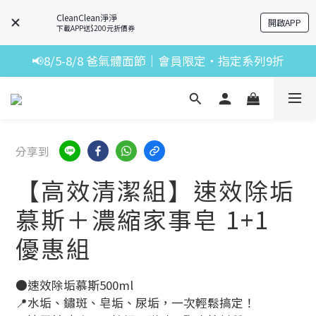
CleanClean淨淨
開啟APP
下載APP送$200元折價券
📢8/5-8/8 爸氣體面節｜會員限定・指定系列9折
分享到
【高效清潔組】速效除垢
慕斯＋濃縮家事皂 1+1
優惠組
●速效除垢慕斯500ml
📍水垢、鏽斑、皂垢、尿垢，一次輕鬆搞定！